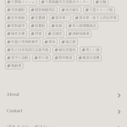
久賀島ファーム
久賀島観光交流拠点センター
五輪
写真撮影
国家戦略特区
地方創生
大型クルーズ船
定年漁師
定置網
宮本常一
宮本常一旅する民俗学者
家族留学
放置船
旅館
有人国境離島法
梅木志保
民宿
深浦荘
漁師後継者
牢屋の窄殉教事件
畏怖
福江港
私の日本地図⑤五島列島
細石流墓地
美しい島
見守り活動
釣り宿
限界集落
集落支援員
高齢者
About
Contact