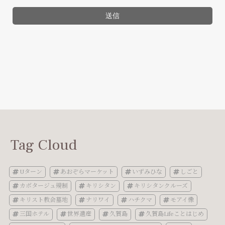
Tag Cloud
Uターン
あおぞらマーケット
いずみひな
しごと
カボタージュ規制
キリシタン
キリシタンクルーズ
キリスト教会墓地
ナリワイ
ハチクマ
モアイ像
三国ホテル
世界遺産
久賀島
久賀島Lifeことはじめ