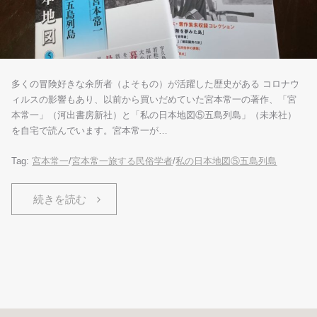
多くの冒険好きな余所者（よそもの）が活躍した歴史がある コロナウ
ィルスの影響もあり、以前から買いだめていた宮本常一の著作、「宮
本常一」（河出書房新社）と「私の日本地図⑤五島列島」（未来社）
を自宅で読んでいます。宮本常一が…
Tag:
宮本常一
/
宮本常一旅する民俗学者
/
私の日本地図⑤五島列島
続きを読む