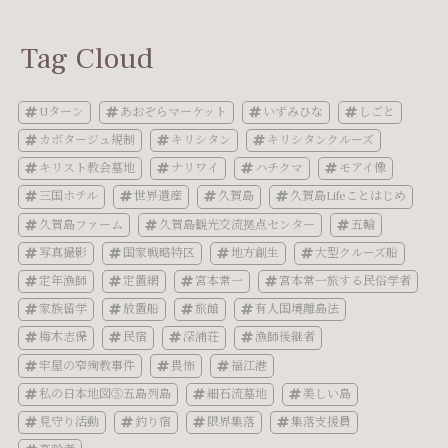
Tag Cloud
Uターン
あおぞらマーケット
いずみひな
しごと
カボタージュ規制
キリシタン
キリシタンクルーズ
キリスト教会墓地
ナリワイ
ハチクマ
モアイ像
三国ホテル
世界遺産
久賀島
久賀島Lifeことはじめ
久賀島ファーム
久賀島観光交流拠点センター
五輪
写真撮影
国家戦略特区
地方創生
大型クルーズ船
定年漁師
定置網
宮本常一
宮本常一旅する民俗学者
家族留学
放置船
旅館
有人国境離島法
梅木志保
民宿
深浦荘
漁師後継者
牢屋の窄殉教事件
畏怖
福江港
私の日本地図⑤五島列島
細石流墓地
美しい島
見守り活動
釣り宿
限界集落
集落支援員