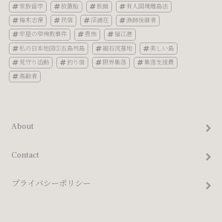
家族留学
放置船
旅館
有人国境離島法
梅木志保
民宿
深浦荘
漁師後継者
牢屋の窄殉教事件
畏怖
福江港
私の日本地図⑤五島列島
細石流墓地
美しい島
見守り活動
釣り宿
限界集落
集落支援員
高齢者
About
Contact
プライバシーポリシー