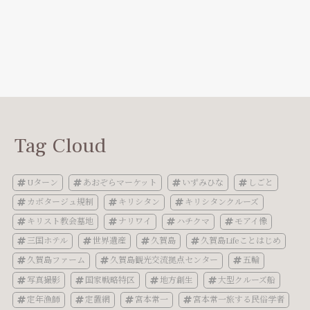
Tag Cloud
Uターン
あおぞらマーケット
いずみひな
しごと
カボタージュ規制
キリシタン
キリシタンクルーズ
キリスト教会墓地
ナリワイ
ハチクマ
モアイ像
三国ホテル
世界遺産
久賀島
久賀島Lifeことはじめ
久賀島ファーム
久賀島観光交流拠点センター
五輪
写真撮影
国家戦略特区
地方創生
大型クルーズ船
定年漁師
定置網
宮本常一
宮本常一旅する民俗学者