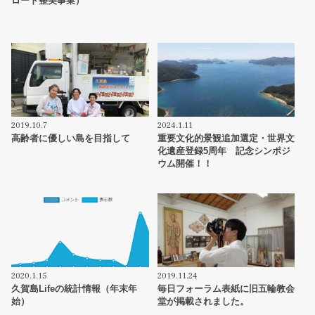
ロード整美事業）
2019.10.7
2024.1.11
高齢者に優しい島を目指して
重要文化的景観追加選定・世界文
化遺産登録5周年 記念シンポジ
ウム開催！！
2020.1.15
2019.11.24
久賀島Lifeの統計情報（年末年
毎日フォーラム表紙に旧五輪教会
始）
堂が掲載されました。