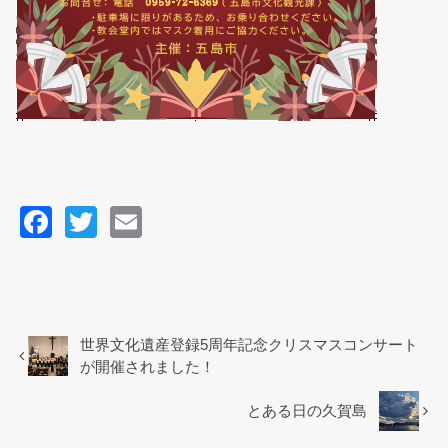
F
T
E
a
wi
m
c
tt
ail
e
er
b
世界文化遺産登録5周年記念クリスマスコンサート
が開催されました！
o
o
とある日の久賀島
k