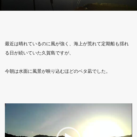
最近は晴れているのに風が強く、海上が荒れて定期船も揺れ
る日が続いていた久賀島ですが、
今朝は水面に風景が映り込むほどのベタ凪でした。
動
画
プ
レ
ー