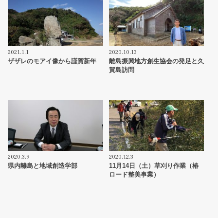
2021.1.1
2020.10.13
ザザレのモアイ像から謹賀新年
離島振興地方創生協会の発足と久
賀島訪問
2020.3.9
2020.12.3
県内離島と地域創造学部
11月14日（土）草刈り作業（椿
ロード整美事業）