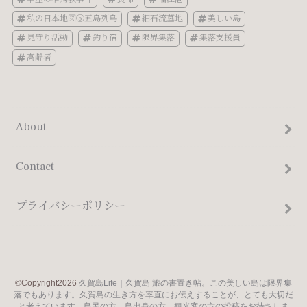
私の日本地図⑤五島列島
細石流墓地
美しい島
見守り活動
釣り宿
限界集落
集落支援員
高齢者
About
Contact
プライバシーポリシー
©Copyright2026
久賀島Life｜久賀島 旅の書置き帖。この美しい島は限界集
落でもあります。久賀島の生き方を率直にお伝えすることが、とても大切だ
と考えています。島民の方、島出身の方、観光客の方の投稿をお待ちしま