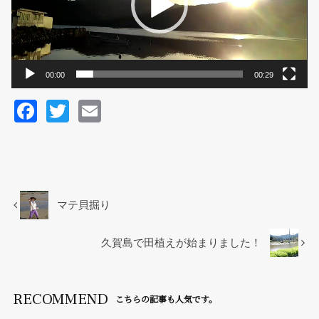
ヤ
ー
00:00
00:29
F
T
E
a
wi
m
c
tt
ail
e
er
b
マテ貝掘り
o
o
久賀島で田植えが始まりました！
k
RECOMMEND
こちらの記事も人気です。