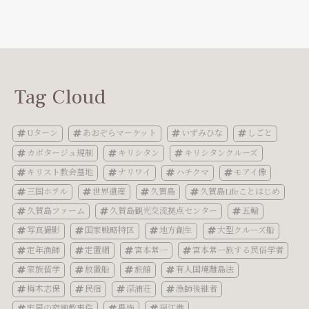
Tag Cloud
Uターン
あおぞらマーケット
いずみひな
しごと
カボタージュ規制
キリシタン
キリシタンクルーズ
キリスト教会墓地
ナリワイ
ハチクマ
モアイ像
三国ホテル
世界遺産
久賀島
久賀島Lifeことはじめ
久賀島ファーム
久賀島観光交流拠点センター
五輪
写真撮影
国家戦略特区
地方創生
大型クルーズ船
定年漁師
定置網
宮本常一
宮本常一旅する民俗学者
家族留学
放置船
旅館
有人国境離島法
梅木志保
民宿
深浦荘
漁師後継者
牢屋の窄殉教事件
畏怖
福江港