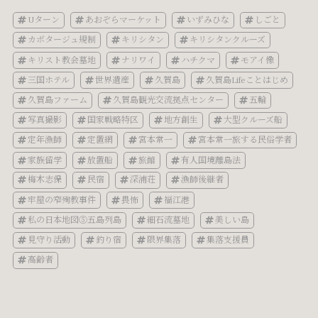
Uターン
あおぞらマーケット
いずみひな
しごと
カボタージュ規制
キリシタン
キリシタンクルーズ
キリスト教会墓地
ナリワイ
ハチクマ
モアイ像
三国ホテル
世界遺産
久賀島
久賀島Lifeことはじめ
久賀島ファーム
久賀島観光交流拠点センター
五輪
写真撮影
国家戦略特区
地方創生
大型クルーズ船
定年漁師
定置網
宮本常一
宮本常一旅する民俗学者
家族留学
放置船
旅館
有人国境離島法
梅木志保
民宿
深浦荘
漁師後継者
牢屋の窄殉教事件
畏怖
福江港
私の日本地図⑤五島列島
細石流墓地
美しい島
見守り活動
釣り宿
限界集落
集落支援員
高齢者