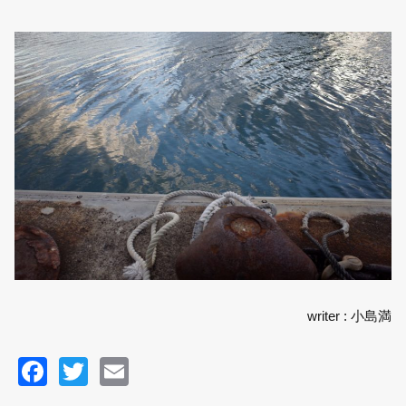
writer : 小島満
F
T
E
a
wi
m