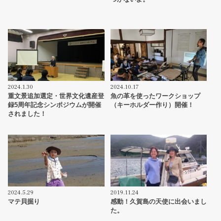
2024.1.30
2024.10.17
重文景追加選定・世界文化遺産登
魚の革を使ったワークショップ
録5周年記念シンポジウムが開催
（キーホルダー作り）開催！
されました！
2024.5.29
2019.11.24
マテ貝掘り
感動！久賀島の天使に出会いまし
た。