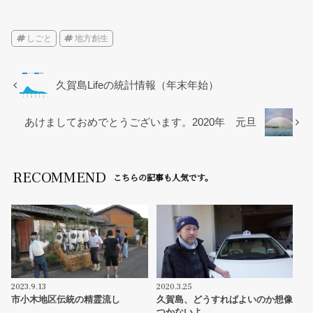
c
tt
ail
e
er
しごと
地方創生
b
o
久賀島Lifeの統計情報（年末年始）
o
あけましておめでとうございます。2020年 元旦
k
RECOMMEND
こちらの記事も人気です。
2023.9.13
2020.3.25
市小木地区伝統の精霊流し
久賀島、どうすればよいのか想像
つかないよ。