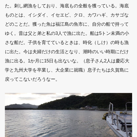
た。刺し網漁をしており、海底もの全般を獲っている。海底
ものとは、イシダイ、イセエビ、クロ、カワハギ、カサゴな
どのことだ。獲った魚は福江島の魚市に、自分の船で持って
ゆく。昔は父と弟と私の3人で漁に出た。船は5トン未満の小
さな船だ。子供を育てているときは、時化（しけ）の時も漁
に出た。今は夫婦だけの生活となり、潮時のいい時期にだけ
漁に出る。1か月に15日も出ないな。（息子さん2人は慶応大
学と九州大学を卒業し、大企業に就職）息子たちは久賀島に
戻ってこないだろうなー。