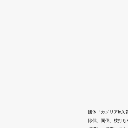
団体「カメリアin
除伐、間伐、枝打ち