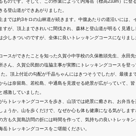
るものです。そして、この作業によって内海岳（標高233m）に登
きる登山道ができあがりました。
上までは約3キロの山林道が続きます。中腹あたりの道沿いには、
ますが、頂上まできれいに間伐され、森林と登山道が明るく見通し
は少しきついのですが、全体に良いトレッキングコースになりまし
コースができたことを知った久賀小中学校の久保教頭先生、永田先
所さん、久賀公民館の塩脇主事が実際にトレッキングコースを登っ
した。頂上付近の勾配が千晶ちゃんにはきつそうでしたが、最後ま
からは奈留島、若松島、中通島を見渡せる絶景が広がっていて、皆
と感激していました。
がらトレッキングコースを歩き、山頂では絶景に癒され、お弁当を
しょうか。山を歩くだけで、なぜか心も体も健康になる気がします
の方も久賀島訪問の折には時間を作って、気持ちの良いトレッキン
海岳トレッキングコースをご堪能ください。